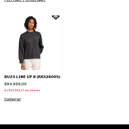
BUZO LINE UP B (RX528005)
$94.999,00
6
x
$15.833,17
sin interés
Comprar