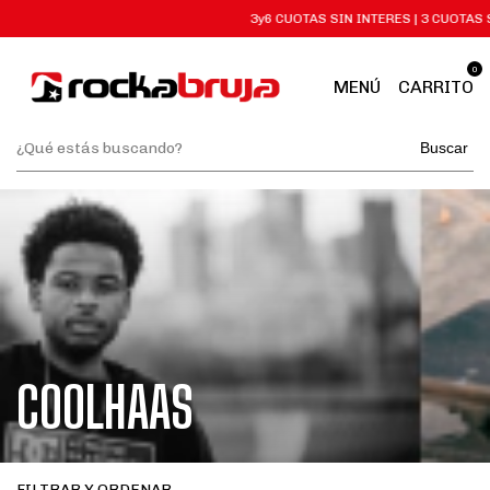
3y6 CUOTAS SIN INTERES | 3 CUOTAS 
0
MENÚ
CARRITO
Buscar
COOLHAAS
FILTRAR Y ORDENAR