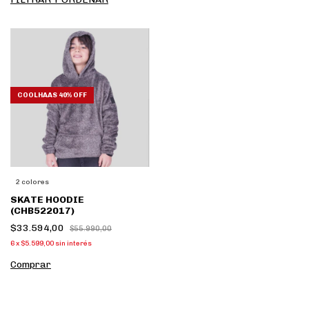
COOLHAAS 40% OFF
2 colores
SKATE HOODIE
(CHB522017)
$33.594,00
$55.990,00
6
x
$5.599,00
sin interés
Comprar