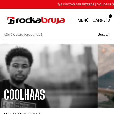
3y6 CUOTAS SIN INTERES | 3 CUOTAS S
0
MENÚ
CARRITO
Buscar
COOLHAAS
FILTRAR Y ORDENAR