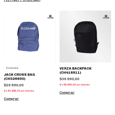
VERZA BACKPACK
3 colores
(CH416911)
JACK CROSS BAG
(CH526905)
$39.990,00
$29.990,00
6
x
$6.665,00
sin interés
6
x
$4.998,33
sin interés
Comprar
Comprar