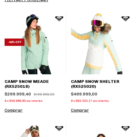
-
40
%
OFF
CAMP SNOW MEADE
CAMP SNOW SHELTER
(RX525018)
(RX525020)
$299.999,40
$499.999,00
$499.999,00
6
x
$49.999,90
sin interés
6
x
$83.333,17
sin interés
Comprar
Comprar