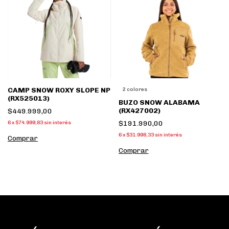
CAMP SNOW ROXY SLOPE NP
2 colores
(RX525013)
BUZO SNOW ALABAMA
(RX427002)
$449.999,00
$191.990,00
6
x
$74.999,83
sin interés
6
x
$31.998,33
sin interés
Comprar
Comprar