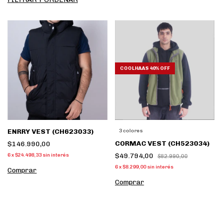
COOLHAAS 40% OFF
ENRRY VEST (CH623033)
3 colores
CORMAC VEST (CH523034)
$146.990,00
$49.794,00
6
x
$24.498,33
sin interés
$82.990,00
6
x
$8.299,00
sin interés
Comprar
Comprar