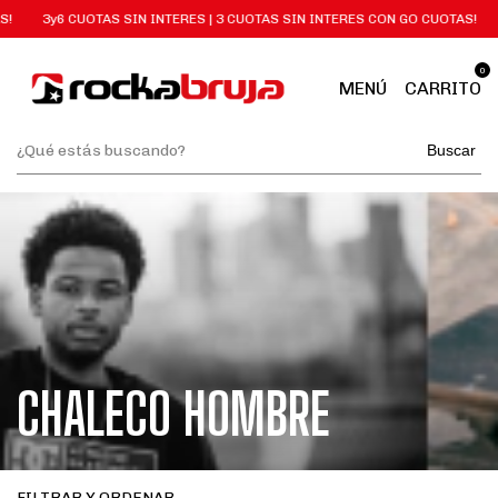
!
3y6 CUOTAS SIN INTERES | 3 CUOTAS SIN INTERES CON GO CUOTAS!
0
MENÚ
CARRITO
Buscar
CHALECO HOMBRE
FILTRAR Y ORDENAR