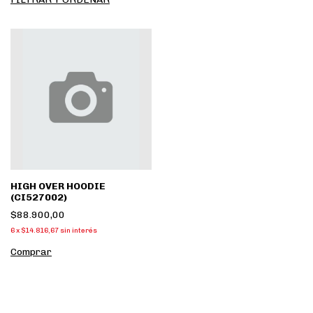
HIGH OVER HOODIE
(CI527002)
$88.900,00
6
x
$14.816,67
sin interés
Comprar