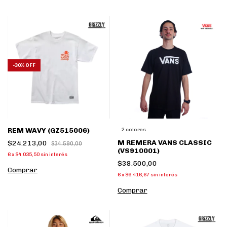
-
30
%
OFF
REM WAVY (GZ515006)
2 colores
M REMERA VANS CLASSIC
$24.213,00
$34.590,00
(VS910001)
6
x
$4.035,50
sin interés
$38.500,00
Comprar
6
x
$6.416,67
sin interés
Comprar