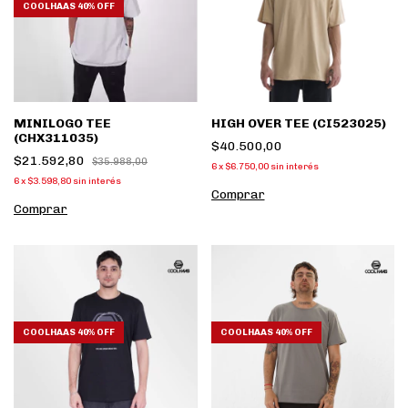
COOLHAAS 40% OFF
MINILOGO TEE
HIGH OVER TEE (CI523025)
(CHX311035)
$40.500,00
$21.592,80
$35.988,00
6
x
$6.750,00
sin interés
6
x
$3.598,80
sin interés
Comprar
Comprar
COOLHAAS 40% OFF
COOLHAAS 40% OFF