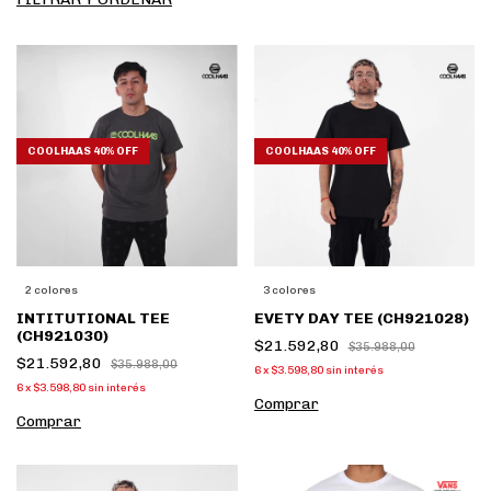
COOLHAAS 40% OFF
COOLHAAS 40% OFF
2 colores
3 colores
INTITUTIONAL TEE
EVETY DAY TEE (CH921028)
(CH921030)
$21.592,80
$35.988,00
$21.592,80
$35.988,00
6
x
$3.598,80
sin interés
6
x
$3.598,80
sin interés
Comprar
Comprar