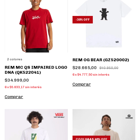
-
30
%
OFF
REM OG BEAR (GZ520002)
2 colores
REM MC QS IMPAIRED LOGO
$28.665,00
$40.950,00
DNA (QK522041)
6
x
$4.777,50
sin interés
$34.999,00
Comprar
6
x
$5.833,17
sin interés
Comprar
COOLHAAS 40% OFF