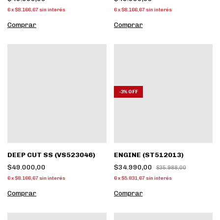
6
x
$8.166,67
sin interés
6
x
$8.166,67
sin interés
Comprar
Comprar
-
3
%
OFF
DEEP CUT SS (VS523046)
ENGINE (ST512013)
$49.000,00
$34.990,00
$35.988,00
6
x
$8.166,67
sin interés
6
x
$5.831,67
sin interés
Comprar
Comprar