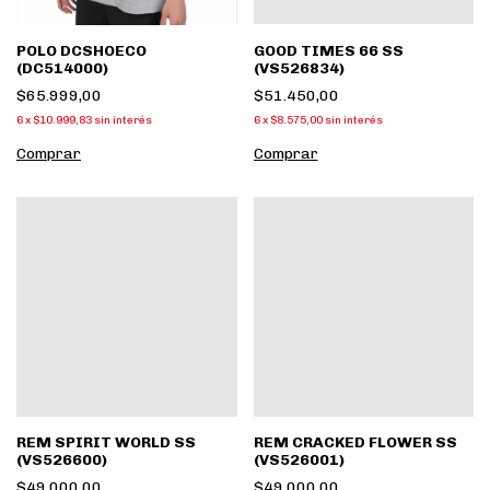
POLO DCSHOECO
GOOD TIMES 66 SS
(DC514000)
(VS526834)
$65.999,00
$51.450,00
6
x
$10.999,83
sin interés
6
x
$8.575,00
sin interés
Comprar
Comprar
REM SPIRIT WORLD SS
REM CRACKED FLOWER SS
(VS526600)
(VS526001)
$49.000,00
$49.000,00