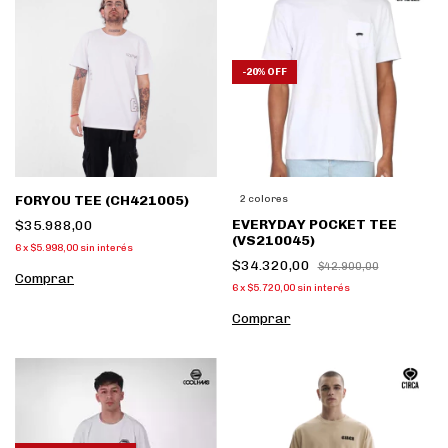
-
20
%
OFF
FORYOU TEE (CH421005)
2 colores
EVERYDAY POCKET TEE
$35.988,00
(VS210045)
6
x
$5.998,00
sin interés
$34.320,00
$42.900,00
Comprar
6
x
$5.720,00
sin interés
Comprar