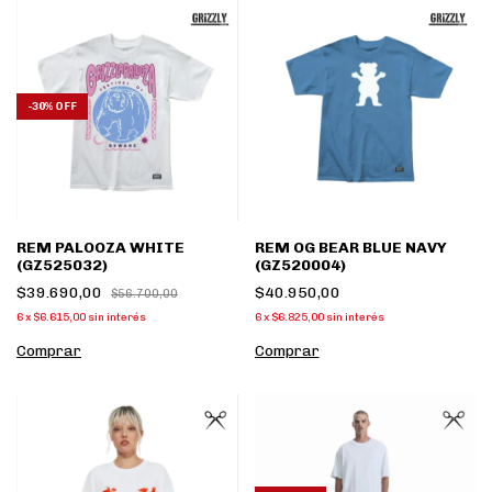
-
30
%
OFF
REM PALOOZA WHITE
REM OG BEAR BLUE NAVY
(GZ525032)
(GZ520004)
$39.690,00
$40.950,00
$56.700,00
6
x
$6.615,00
sin interés
6
x
$6.825,00
sin interés
Comprar
Comprar