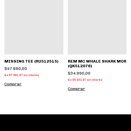
MISSING TEE (RU512515)
REM MC WHALE SHARK MOR
(QK512076)
$47.890,00
$34.990,00
6
x
$7.981,67
sin interés
6
x
$5.831,67
sin interés
Comprar
Comprar