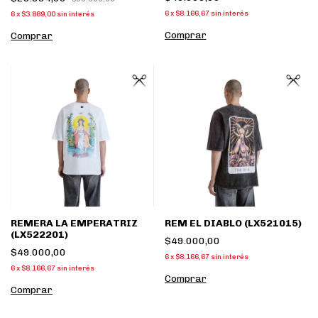
6
x
$8.166,67
sin interés
6
x
$3.889,00
sin interés
Comprar
Comprar
REMERA LA EMPERATRIZ
REM EL DIABLO (LX521015)
(LX522201)
$49.000,00
$49.000,00
6
x
$8.166,67
sin interés
6
x
$8.166,67
sin interés
Comprar
Comprar