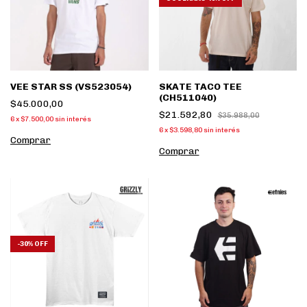
VEE STAR SS (VS523054)
SKATE TACO TEE
(CH511040)
$45.000,00
$21.592,80
$35.988,00
6
x
$7.500,00
sin interés
6
x
$3.598,80
sin interés
Comprar
Comprar
-
30
%
OFF