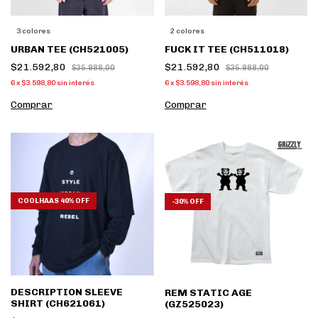
3 colores
2 colores
URBAN TEE (CH521005)
FUCK IT TEE (CH511018)
$21.592,80
$21.592,80
$35.988,00
$35.988,00
6
x
$3.598,80
sin interés
6
x
$3.598,80
sin interés
Comprar
Comprar
COOLHAAS 40% OFF
-
30
%
OFF
DESCRIPTION SLEEVE
REM STATIC AGE
SHIRT (CH621061)
(GZ525023)