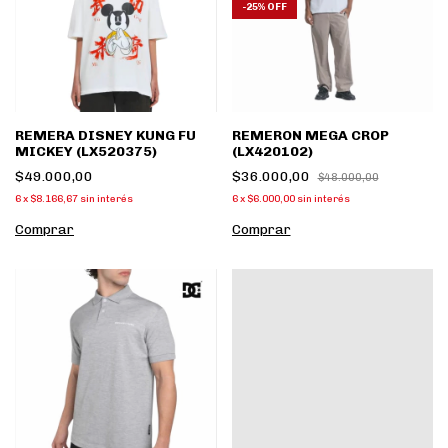
-
25
%
OFF
REMERA DISNEY KUNG FU
REMERON MEGA CROP
MICKEY (LX520375)
(LX420102)
$49.000,00
$36.000,00
$48.000,00
6
x
$8.166,67
sin interés
6
x
$6.000,00
sin interés
Comprar
Comprar