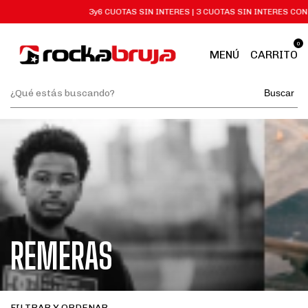
3y6 CUOTAS SIN INTERES | 3 CUOTAS SIN INTERES CON GO CU
0
MENÚ
CARRITO
Buscar
REMERAS
FILTRAR Y ORDENAR