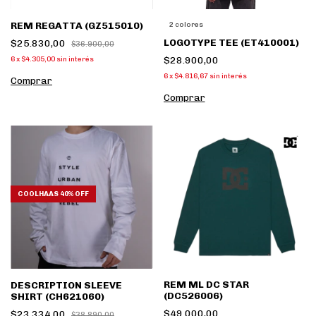
REM REGATTA (GZ515010)
2 colores
LOGOTYPE TEE (ET410001)
$25.830,00
$36.900,00
$28.900,00
6
x
$4.305,00
sin interés
6
x
$4.816,67
sin interés
Comprar
Comprar
COOLHAAS 40% OFF
REM ML DC STAR
DESCRIPTION SLEEVE
(DC526006)
SHIRT (CH621060)
$49.000,00
$23.334,00
$38.890,00