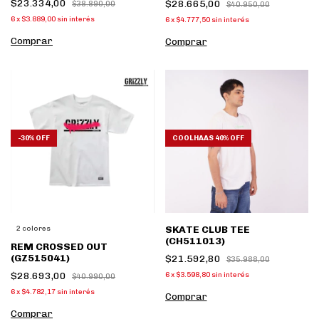
$23.334,00
$28.665,00
$38.890,00
$40.950,00
6
x
$3.889,00
sin interés
6
x
$4.777,50
sin interés
Comprar
Comprar
-
30
%
OFF
COOLHAAS 40% OFF
SKATE CLUB TEE
2 colores
(CH511013)
REM CROSSED OUT
(GZ515041)
$21.592,80
$35.988,00
$28.693,00
6
x
$3.598,80
sin interés
$40.990,00
6
x
$4.782,17
sin interés
Comprar
Comprar