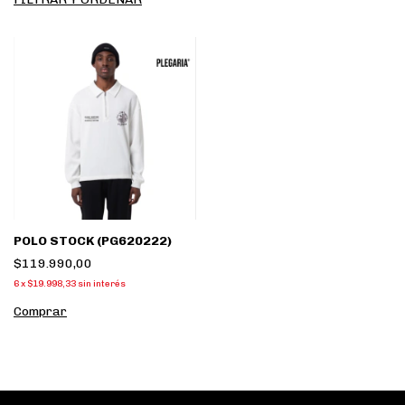
POLO STOCK (PG620222)
$119.990,00
6
x
$19.998,33
sin interés
Comprar