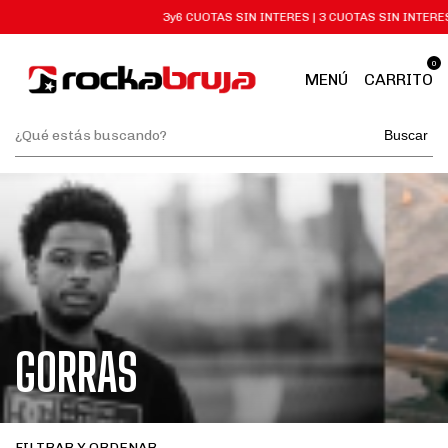
3y6 CUOTAS SIN INTERES | 3 CUOTAS SIN INTERES C
0
MENÚ
CARRITO
Buscar
GORRAS
FILTRAR Y ORDENAR