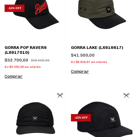
-
15
%
OFF
GORRA POP RAVERS
GORRA LAKE (LX616617)
(LX617010)
$41.500,00
$32.700,00
$38.500,00
6
x
$6.916,67
sin interés
6
x
$5.450,00
sin interés
Comprar
Comprar
-
15
%
OFF