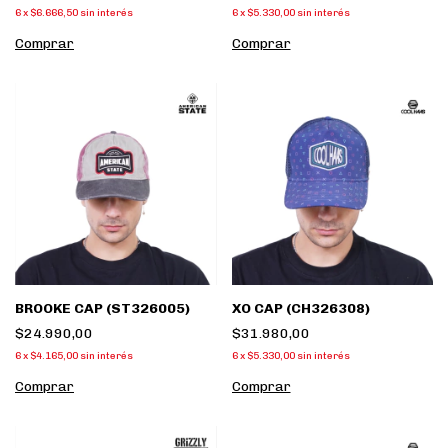
6
x
$6.666,50
sin interés
6
x
$5.330,00
sin interés
Comprar
Comprar
BROOKE CAP (ST326005)
XO CAP (CH326308)
$24.990,00
$31.980,00
6
x
$4.165,00
sin interés
6
x
$5.330,00
sin interés
Comprar
Comprar