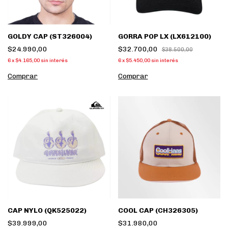
GOLDY CAP (ST326004)
GORRA POP LX (LX612100)
$24.990,00
$32.700,00
$38.500,00
6
x
$4.165,00
sin interés
6
x
$5.450,00
sin interés
Comprar
Comprar
CAP NYLO (QK525022)
COOL CAP (CH326305)
$39.999,00
$31.980,00