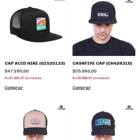
CAP ACID HIKE (GZ525133)
CASKFIVE CAP (CH426310)
$47.290,00
$35.980,00
6
x
$7.881,67
sin interés
6
x
$5.996,67
sin interés
Comprar
Comprar