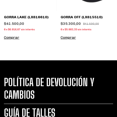
GORRA LAKE (LX616610)
GORRA OFF (LX615510)
$41.500,00
$35.300,00
$41.500,00
6
x
$6.916,67
sin interés
6
x
$5.883,33
sin interés
Comprar
Comprar
POLÍTICA DE DEVOLUCIÓN Y
CAMBIOS
GUÍA DE TALLES