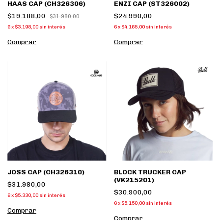
HAAS CAP (CH326306)
ENZI CAP (ST326002)
$19.188,00
$24.990,00
$31.980,00
6
x
$3.198,00
sin interés
6
x
$4.165,00
sin interés
Comprar
Comprar
JOSS CAP (CH326310)
BLOCK TRUCKER CAP
(VK215201)
$31.980,00
$30.900,00
6
x
$5.330,00
sin interés
6
x
$5.150,00
sin interés
Comprar
Comprar