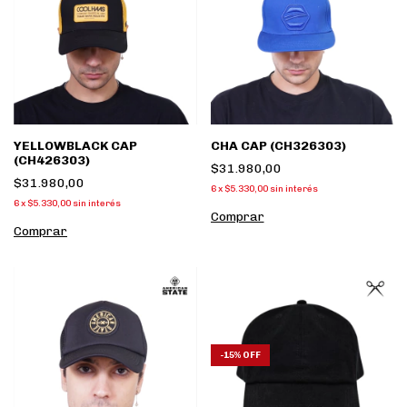
YELLOWBLACK CAP
CHA CAP (CH326303)
(CH426303)
$31.980,00
$31.980,00
6
x
$5.330,00
sin interés
6
x
$5.330,00
sin interés
Comprar
Comprar
-
15
%
OFF