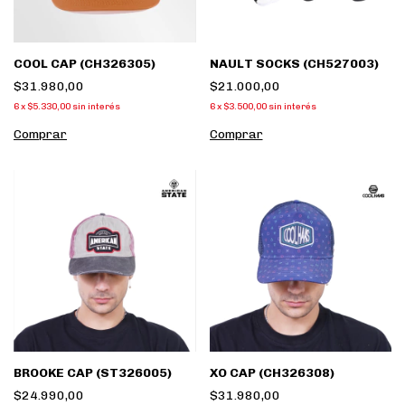
COOL CAP (CH326305)
NAULT SOCKS (CH527003)
$31.980,00
$21.000,00
6
x
$5.330,00
sin interés
6
x
$3.500,00
sin interés
Comprar
BROOKE CAP (ST326005)
XO CAP (CH326308)
$24.990,00
$31.980,00