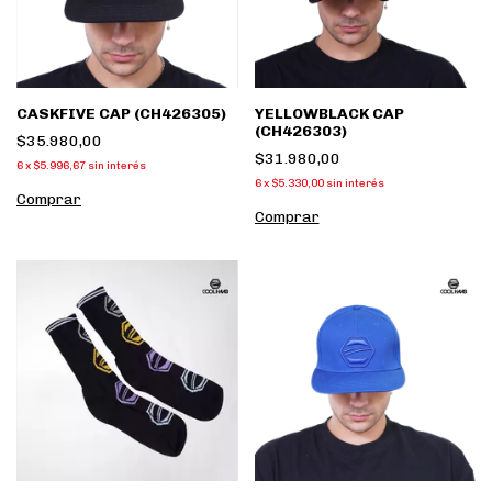
CASKFIVE CAP (CH426305)
YELLOWBLACK CAP
(CH426303)
$35.980,00
$31.980,00
6
x
$5.996,67
sin interés
6
x
$5.330,00
sin interés
Comprar
Comprar