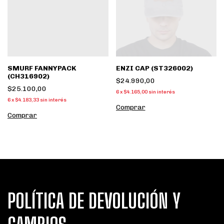
SMURF FANNYPACK
ENZI CAP (ST326002)
(CH316902)
$24.990,00
$25.100,00
6
x
$4.165,00
sin interés
6
x
$4.183,33
sin interés
Comprar
POLÍTICA DE DEVOLUCIÓN Y