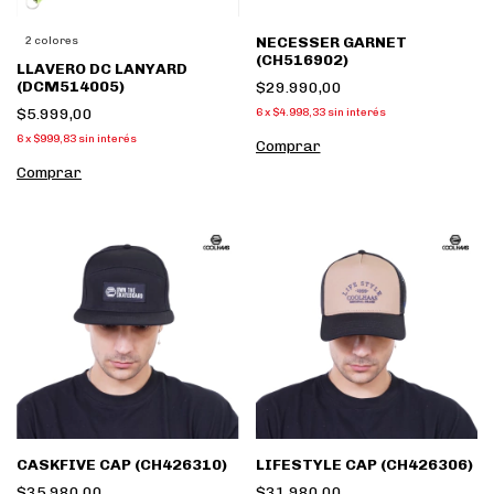
NECESSER GARNET
2 colores
(CH516902)
LLAVERO DC LANYARD
(DCM514005)
$29.990,00
$5.999,00
6
x
$4.998,33
sin interés
6
x
$999,83
sin interés
Comprar
Comprar
CASKFIVE CAP (CH426310)
LIFESTYLE CAP (CH426306)
$35.980,00
$31.980,00