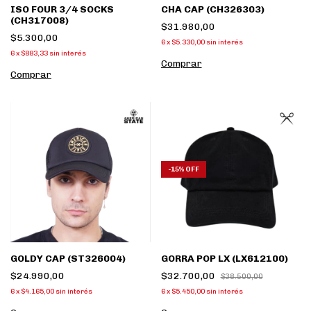
ISO FOUR 3/4 SOCKS
CHA CAP (CH326303)
(CH317008)
$31.980,00
$5.300,00
6
x
$5.330,00
sin interés
6
x
$883,33
sin interés
Comprar
Comprar
-
15
%
OFF
GOLDY CAP (ST326004)
GORRA POP LX (LX612100)
$24.990,00
$32.700,00
$38.500,00
6
x
$4.165,00
sin interés
6
x
$5.450,00
sin interés