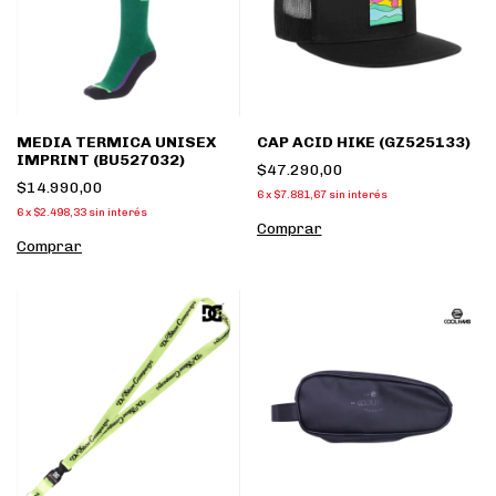
MEDIA TERMICA UNISEX
CAP ACID HIKE (GZ525133)
IMPRINT (BU527032)
$47.290,00
$14.990,00
6
x
$7.881,67
sin interés
6
x
$2.498,33
sin interés
Comprar
Comprar