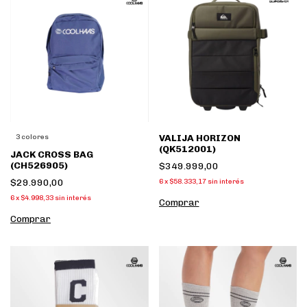
VALIJA HORIZON
3 colores
(QK512001)
JACK CROSS BAG
(CH526905)
$349.999,00
$29.990,00
6
x
$58.333,17
sin interés
6
x
$4.998,33
sin interés
Comprar
Comprar