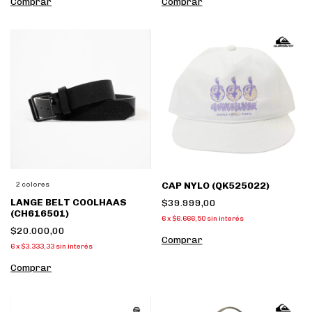
Comprar
Comprar
CAP NYLO (QK525022)
2 colores
LANGE BELT COOLHAAS
$39.999,00
(CH616501)
6
x
$6.666,50
sin interés
$20.000,00
Comprar
6
x
$3.333,33
sin interés
Comprar