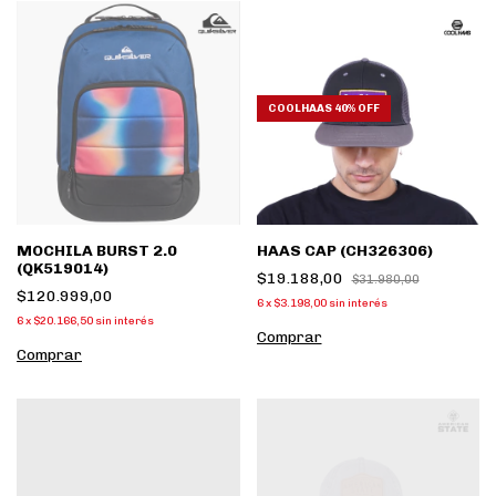
COOLHAAS 40% OFF
MOCHILA BURST 2.0
HAAS CAP (CH326306)
(QK519014)
$19.188,00
$31.980,00
$120.999,00
6
x
$3.198,00
sin interés
6
x
$20.166,50
sin interés
Comprar
Comprar