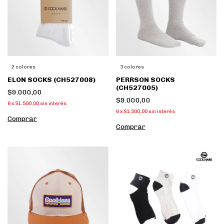
2 colores
3 colores
ELON SOCKS (CH527008)
PERRSON SOCKS
(CH527005)
$9.000,00
$9.000,00
6
x
$1.500,00
sin interés
6
x
$1.500,00
sin interés
Comprar
Comprar