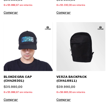
6
x
$5.996,67
sin interés
6
x
$5.330,00
sin interés
Comprar
Comprar
BLOKDEGRA CAP
VERZA BACKPACK
(CH426301)
(CH416911)
$35.980,00
$39.990,00
6
x
$5.996,67
sin interés
6
x
$6.665,00
sin interés
Comprar
Comprar