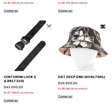
6
x
$4.165,00
sin interés
6
x
$5.330,00
sin interés
Comprar
Comprar
CINTURON LOCK 3
HAT DEEP END (DC617001)
(LX617310)
$39.999,00
$43.000,00
6
x
$6.666,50
sin interés
6
x
$7.166,67
sin interés
Comprar
Comprar