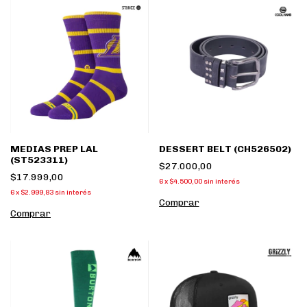
MEDIAS PREP LAL
DESSERT BELT (CH526502)
(ST523311)
$27.000,00
$17.999,00
6
x
$4.500,00
sin interés
6
x
$2.999,83
sin interés
Comprar
Comprar