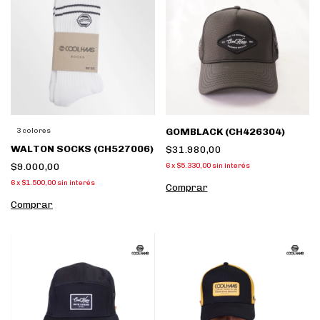
GOMBLACK (CH426304)
3 colores
WALTON SOCKS (CH527006)
$31.980,00
$9.000,00
6
x
$5.330,00
sin interés
6
x
$1.500,00
sin interés
Comprar
Comprar