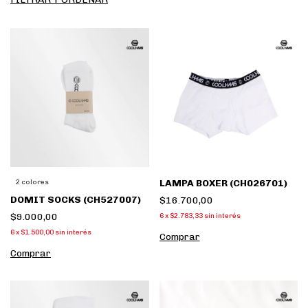
LAMPA BOXER (CH026701)
2 colores
DOMIT SOCKS (CH527007)
$16.700,00
$9.000,00
6
x
$2.783,33
sin interés
6
x
$1.500,00
sin interés
Comprar
Comprar