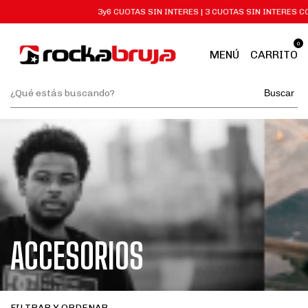
3y6 CUOTAS SIN INTERES | 3 CUOTAS SIN INTERES CON GO C
0
MENÚ
CARRITO
Buscar
ACCESORIOS
FILTRAR Y ORDENAR