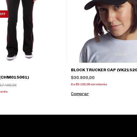
OFF
BLOCK TRUCKER CAP (VK21520
 (CHM015061)
$30.900,00
6
x
$5.150,00
sin interés
17.400,00
nterés
Comprar