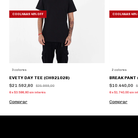
COOLHAAS 40% OFF
COOLHAAS 40% 
3 colores
2 colores
EVETY DAY TEE (CH921028)
BREAK PANT
$21.592,80
$10.440,00
$35.988,00
$
6
x
$3.598,80
sin interés
6
x
$1.740,00
sin i
Comprar
Comprar