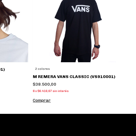
1)
2 colores
2
M REMERA VANS CLASSIC (VS910001)
L
$38.500,00
$
6
x
$6.416,67
sin interés
6
x
Comprar
C