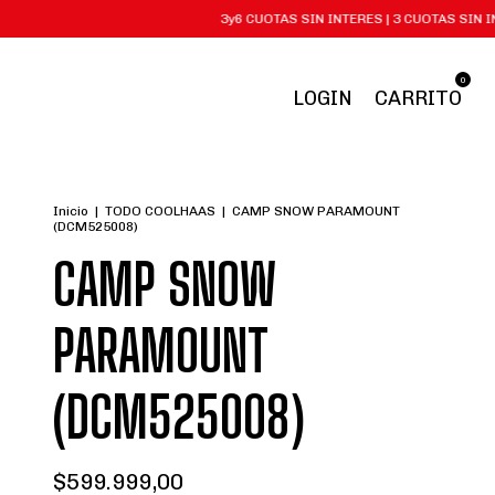
3y6 CUOTAS SIN INTERES | 3 CUOTAS SIN INTERES CO
0
LOGIN
CARRITO
Inicio
|
TODO COOLHAAS
|
CAMP SNOW PARAMOUNT
(DCM525008)
CAMP SNOW
PARAMOUNT
(DCM525008)
$599.999,00