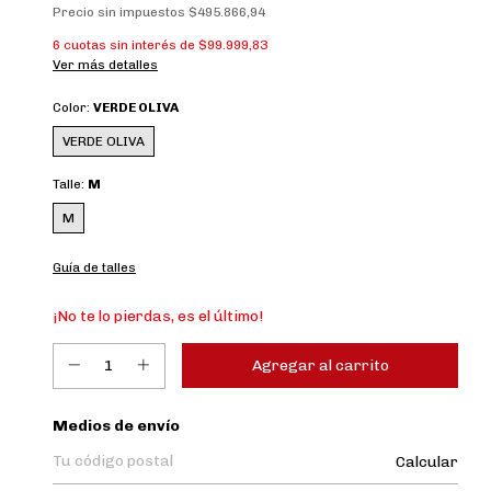
Precio sin impuestos
$495.866,94
6
cuotas sin interés de
$99.999,83
Ver más detalles
Color:
VERDE OLIVA
VERDE OLIVA
Talle:
M
M
Guía de talles
¡No te lo pierdas, es el último!
Entregas para el CP:
Medios de envío
Calcular