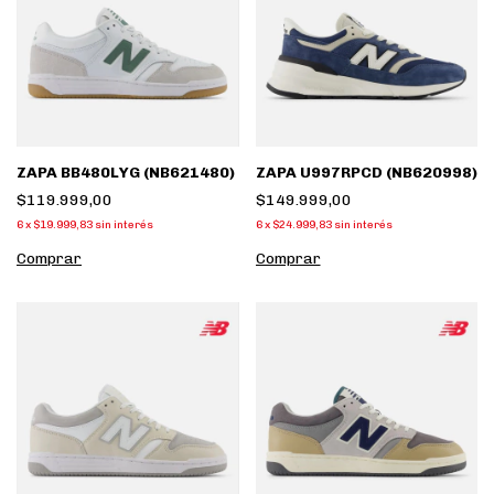
ZAPA BB480LYG (NB621480)
ZAPA U997RPCD (NB620998)
$119.999,00
$149.999,00
6
x
$19.999,83
sin interés
6
x
$24.999,83
sin interés
Comprar
Comprar