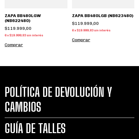
ZAPA BB480LGW
ZAPA BB480LGB (NB623480)
(NB622480)
$119.999,00
$119.999,00
6
x
$19.999,83
sin interés
6
x
$19.999,83
sin interés
Comprar
Comprar
POLÍTICA DE DEVOLUCIÓN Y
CAMBIOS
GUÍA DE TALLES