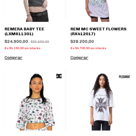
REMERA BABY TEE
REM MC SWEET FLOWERS
(LXM611301)
(RX412017)
$24.900,00
$28.200,00
$35.500,00
6
x
$4.150,00
sin interés
6
x
$4.700,00
sin interés
Comprar
Comprar