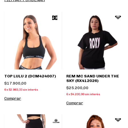
TOP LULU 2 (DCM424007)
REM MC SAND UNDER THE
SKY (RX412026)
$17.900,00
$25.200,00
6
x
$2.983,33
sin interés
6
x
$4.200,00
sin interés
Comprar
Comprar