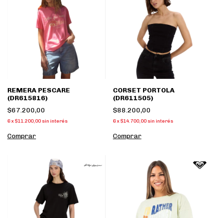
REMERA PESCARE
CORSET PORTOLA
(DR615816)
(DR611505)
$67.200,00
$88.200,00
6
x
$11.200,00
sin interés
6
x
$14.700,00
sin interés
Comprar
Comprar