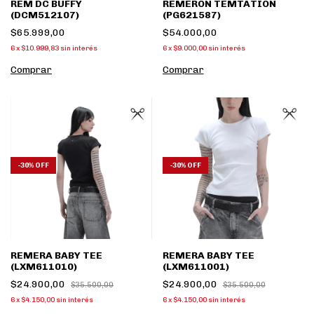
REM DC BUFFY
REMERON TEMTATION
(DCM512107)
(PG621587)
$65.999,00
$54.000,00
6
x
$10.999,83
sin interés
6
x
$9.000,00
sin interés
Comprar
Comprar
-
30
%
OFF
-
30
%
OFF
REMERA BABY TEE
REMERA BABY TEE
(LXM611010)
(LXM611001)
$24.900,00
$24.900,00
$35.500,00
$35.500,00
6
x
$4.150,00
sin interés
6
x
$4.150,00
sin interés