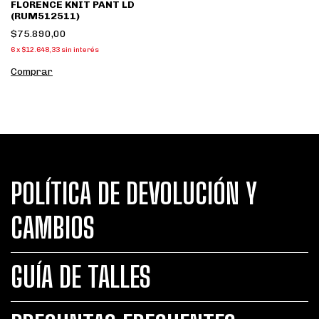
FLORENCE KNIT PANT LD
(RUM512511)
$75.890,00
6
x
$12.648,33
sin interés
Comprar
POLÍTICA DE DEVOLUCIÓN Y
CAMBIOS
GUÍA DE TALLES