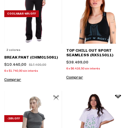
COOLHAAS 40% OFF
TOP CHILL OUT SPORT
2 colores
SEAMLESS (RX515011)
BREAK PANT (CHM015061)
$38.499,00
$10.440,00
$17.400,00
6
x
$6.416,50
sin interés
6
x
$1.740,00
sin interés
Comprar
Comprar
-
30
%
OFF