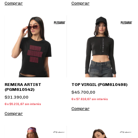
Comprar
Comprar
REMERA ARTIST
TOP VIRGIL (PGM610498)
(PGM610542)
$45.700,00
$31.390,00
6
x
$7.616,67
sin interés
6
x
$5.231,67
sin interés
Comprar
Comprar