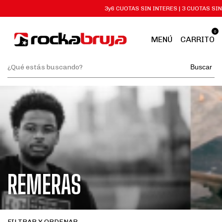
3y6 CUOTAS SIN INTERES | 3 CUOTAS SIN INTE
0
MENÚ
CARRITO
Buscar
REMERAS
FILTRAR Y ORDENAR