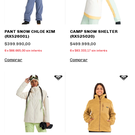
PANT SNOW CHLOE KIM
CAMP SNOW SHELTER
(RX526001)
(RX525020)
$399.990,00
$499.999,00
6
x
$66.665,00
sin interés
6
x
$83.333,17
sin interés
Comprar
Comprar