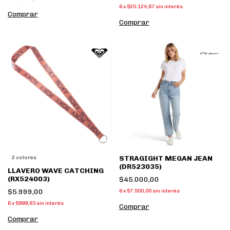
6
x
$20.124,67
sin interés
Comprar
Comprar
STRAGIGHT MEGAN JEAN
2 colores
(DR523035)
LLAVERO WAVE CATCHING
(RX524003)
$45.000,00
$5.999,00
6
x
$7.500,00
sin interés
6
x
$999,83
sin interés
Comprar
Comprar