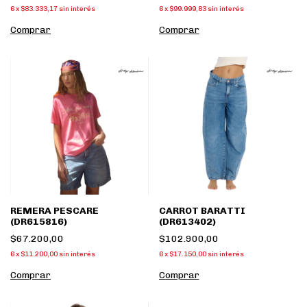
6
x
$83.333,17
sin interés
6
x
$99.999,83
sin interés
Comprar
Comprar
REMERA PESCARE
CARROT BARATTI
(DR615816)
(DR613402)
$67.200,00
$102.900,00
6
x
$11.200,00
sin interés
6
x
$17.150,00
sin interés
Comprar
Comprar