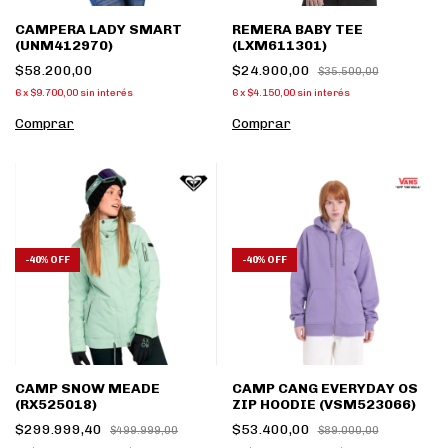
CAMPERA LADY SMART
REMERA BABY TEE
(UNM412970)
(LXM611301)
$58.200,00
$24.900,00
$35.500,00
6
x
$9.700,00
sin interés
6
x
$4.150,00
sin interés
Comprar
Comprar
-
40
%
OFF
-
40
%
OFF
CAMP SNOW MEADE
CAMP CANG EVERYDAY OS
(RX525018)
ZIP HOODIE (VSM523066)
$299.999,40
$53.400,00
$499.999,00
$89.000,00