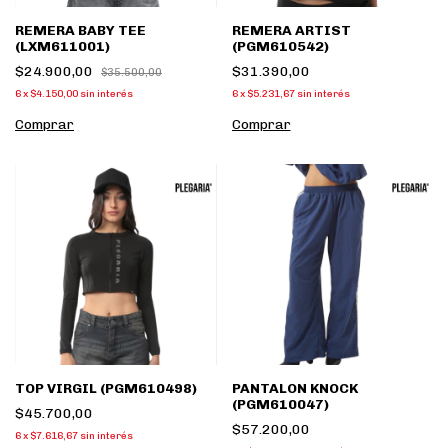
REMERA BABY TEE
REMERA ARTIST
(LXM611001)
(PGM610542)
$24.900,00
$31.390,00
$35.500,00
6
x
$4.150,00
sin interés
6
x
$5.231,67
sin interés
Comprar
Comprar
TOP VIRGIL (PGM610498)
PANTALON KNOCK
(PGM610047)
$45.700,00
$57.200,00
6
x
$7.616,67
sin interés