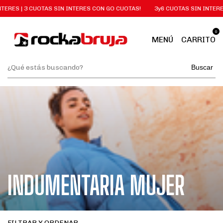
 3 CUOTAS SIN INTERES CON GO CUOTAS!
3y6 CUOTAS SIN INTERES | 3 CU
0
MENÚ
CARRITO
Buscar
INDUMENTARIA MUJER
FILTRAR Y ORDENAR