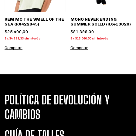
REM MC THE SMELL OF THE
MONO NEVER ENDING
SEA (RX422045)
SUMMER SOLID (RX413020)
$25.400,00
$81.399,00
6
x
$4.233,33
sin interés
6
x
$13.566,50
sin interés
Comprar
Comprar
POLÍTICA DE DEVOLUCIÓN Y
CAMBIOS
GUÍA DE TALLES