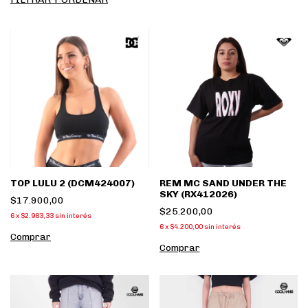
TOP LULU 2 (DCM424007)
REM MC SAND UNDER THE
SKY (RX412026)
$17.900,00
$25.200,00
6
x
$2.983,33
sin interés
6
x
$4.200,00
sin interés
Comprar
Comprar