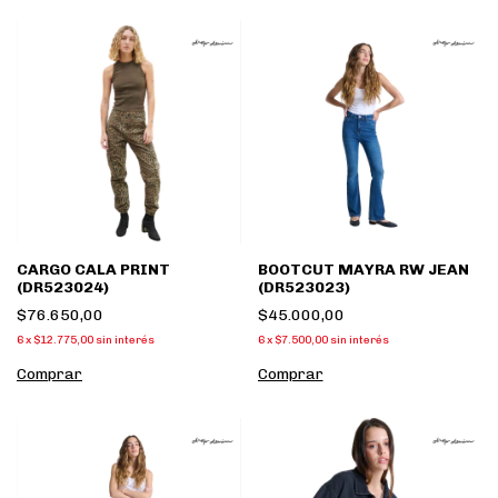
CARGO CALA PRINT
BOOTCUT MAYRA RW JEAN
(DR523024)
(DR523023)
$76.650,00
$45.000,00
6
x
$12.775,00
sin interés
6
x
$7.500,00
sin interés
Comprar
Comprar