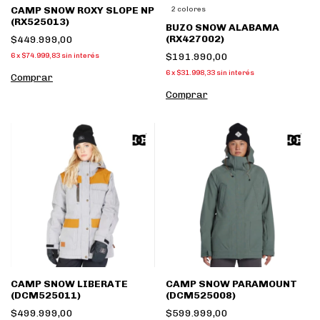
CAMP SNOW ROXY SLOPE NP
2 colores
(RX525013)
BUZO SNOW ALABAMA
(RX427002)
$449.999,00
$191.990,00
6
x
$74.999,83
sin interés
6
x
$31.998,33
sin interés
Comprar
Comprar
CAMP SNOW LIBERATE
CAMP SNOW PARAMOUNT
(DCM525011)
(DCM525008)
$499.999,00
$599.999,00