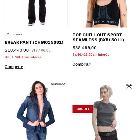
TOP CHILL OUT SPORT
2 colores
SEAMLESS (RX515011)
BREAK PANT (CHM015061)
$38.499,00
$10.440,00
$17.400,00
6
x
$6.416,50
sin interés
6
x
$1.740,00
sin interés
Comprar
Comprar
-
30
%
OFF