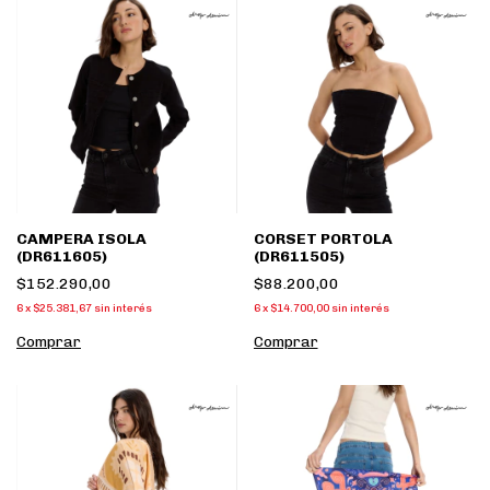
CAMPERA ISOLA
CORSET PORTOLA
(DR611605)
(DR611505)
$152.290,00
$88.200,00
6
x
$25.381,67
sin interés
6
x
$14.700,00
sin interés
Comprar
Comprar