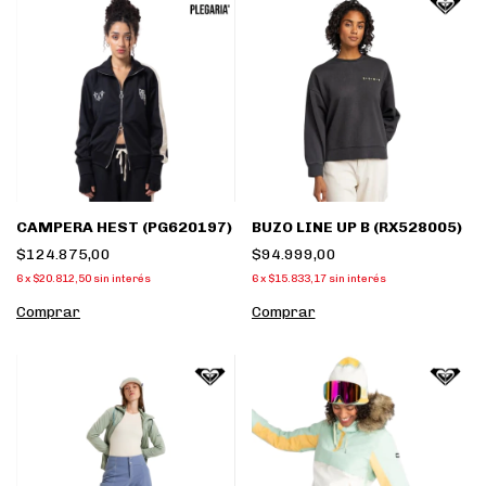
CAMPERA HEST (PG620197)
BUZO LINE UP B (RX528005)
$124.875,00
$94.999,00
6
x
$20.812,50
sin interés
6
x
$15.833,17
sin interés
Comprar
Comprar