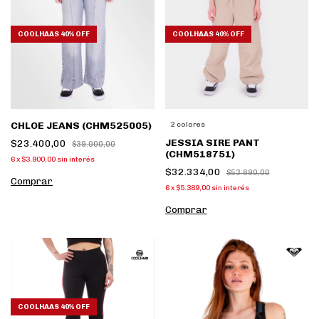
COOLHAAS 40% OFF
COOLHAAS 40% OFF
CHLOE JEANS (CHM525005)
2 colores
JESSIA SIRE PANT
$23.400,00
$39.000,00
(CHM518751)
6
x
$3.900,00
sin interés
$32.334,00
$53.890,00
Comprar
6
x
$5.389,00
sin interés
Comprar
COOLHAAS 40% OFF