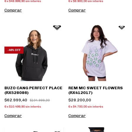
6
x
$49.999,90
sin interés
6
x
$8.900,00
sin interés
Comprar
Comprar
-
40
%
OFF
BUZO CANG PERFECT PLACE
REM MC SWEET FLOWERS
(RX528086)
(RX412017)
$62.999,40
$28.200,00
$104.999,00
6
x
$10.499,90
sin interés
6
x
$4.700,00
sin interés
Comprar
Comprar