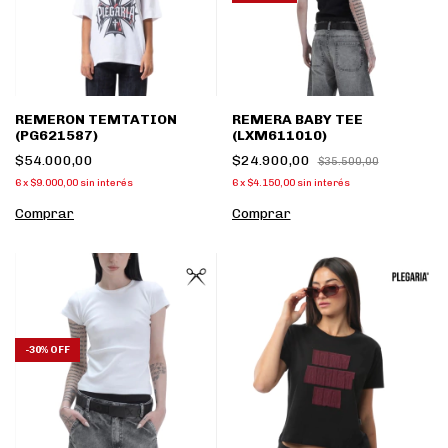
REMERON TEMTATION
REMERA BABY TEE
(PG621587)
(LXM611010)
$54.000,00
$24.900,00
$35.500,00
6
x
$9.000,00
sin interés
6
x
$4.150,00
sin interés
Comprar
Comprar
-
30
%
OFF