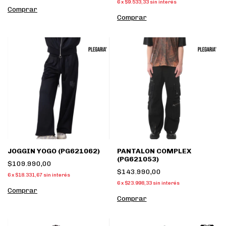
6
x
$9.533,33
sin interés
Comprar
Comprar
JOGGIN YOGO (PG621062)
PANTALON COMPLEX
(PG621053)
$109.990,00
$143.990,00
6
x
$18.331,67
sin interés
6
x
$23.998,33
sin interés
Comprar
Comprar