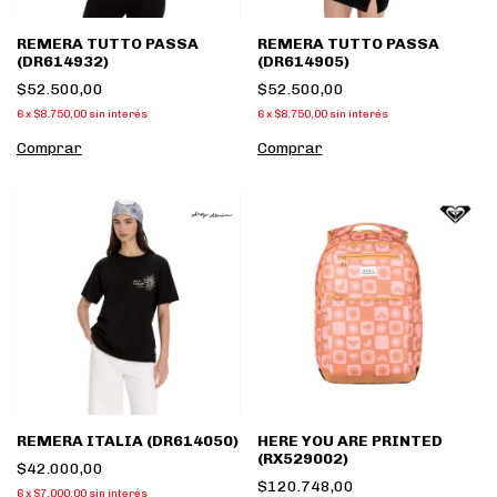
REMERA TUTTO PASSA
REMERA TUTTO PASSA
(DR614932)
(DR614905)
$52.500,00
$52.500,00
6
x
$8.750,00
sin interés
6
x
$8.750,00
sin interés
Comprar
Comprar
REMERA ITALIA (DR614050)
HERE YOU ARE PRINTED
(RX529002)
$42.000,00
$120.748,00
6
x
$7.000,00
sin interés