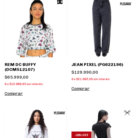
REM DC BUFFY
JEAN PIXEL (PG622196)
(DCM512107)
$129.990,00
$65.999,00
6
x
$21.665,00
sin interés
6
x
$10.999,83
sin interés
Comprar
Comprar
-
30
%
OFF