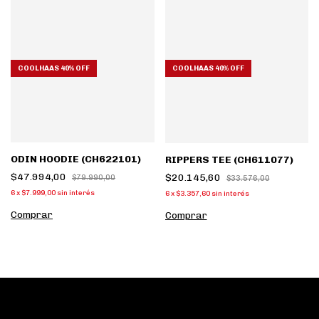
COOLHAAS 40% OFF
COOLHAAS 40% OFF
ODIN HOODIE (CH622101)
RIPPERS TEE (CH611077)
$47.994,00
$20.145,60
$79.990,00
$33.576,00
6
x
$7.999,00
sin interés
6
x
$3.357,60
sin interés
Comprar
Comprar