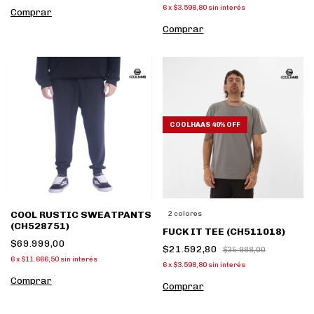
6
x
$3.598,80
sin interés
Comprar
Comprar
COOLHAAS 40% OFF
COOL RUSTIC SWEATPANTS
2 colores
(CH528751)
FUCK IT TEE (CH511018)
$69.999,00
$21.592,80
$35.988,00
6
x
$11.666,50
sin interés
6
x
$3.598,80
sin interés
Comprar
Comprar