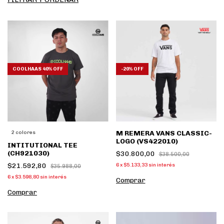
COOLHAAS 40% OFF
-
20
%
OFF
M REMERA VANS CLASSIC-
2 colores
LOGO (VS422010)
INTITUTIONAL TEE
(CH921030)
$30.800,00
$38.500,00
$21.592,80
6
x
$5.133,33
sin interés
$35.988,00
6
x
$3.598,80
sin interés
Comprar
Comprar