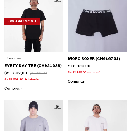
COOLHAAS 40% OFF
MORO BOXER (CH616701)
3 colores
EVETY DAY TEE (CH921028)
$18.990,00
$21.592,80
6
x
$3.165,00
sin interés
$35.988,00
6
x
$3.598,80
sin interés
Comprar
Comprar