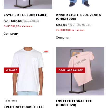
LAYERED TEE (CH611304)
ANAND LIGTH BLUE JEANS
(CH525006)
$21.585,60
$35.976,00
$53.994,00
$89.990,00
6
x
$3.597,60
sin interés
6
x
$8.999,00
sin interés
Comprar
Comprar
-
20
%
OFF
COOLHAAS 40% OFF
INSTITUTIONAL TEE
2 colores
(CH611320)
EVERYDAY POCKET TEE