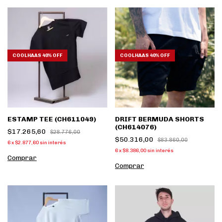
COOLHAAS 40% OFF
COOLHAAS 40% OFF
ESTAMP TEE (CH611049)
DRIFT BERMUDA SHORTS
(CH614076)
$17.265,60
$28.776,00
$50.316,00
$83.860,00
6
x
$2.877,60
sin interés
6
x
$8.386,00
sin interés
Comprar
Comprar