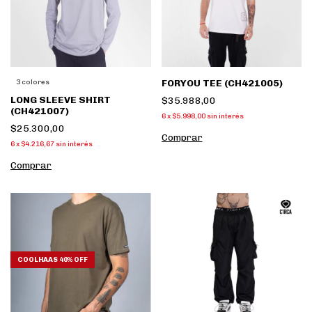
FORYOU TEE (CH421005)
3 colores
LONG SLEEVE SHIRT
$35.988,00
(CH421007)
6
x
$5.998,00
sin interés
$25.300,00
Comprar
6
x
$4.216,67
sin interés
Comprar
COOLHAAS 40% OFF