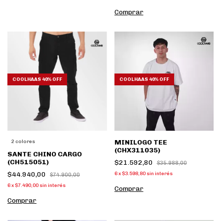
Comprar
COOLHAAS 40% OFF
COOLHAAS 40% OFF
MINILOGO TEE
2 colores
(CHX311035)
SANTE CHINO CARGO
(CH515051)
$21.592,80
$35.988,00
$44.940,00
6
x
$3.598,80
sin interés
$74.900,00
6
x
$7.490,00
sin interés
Comprar
Comprar