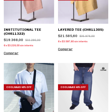
INSTITUTIONAL TEE
LAYERED TEE (CH611305)
(CH611322)
$21.585,60
$35.976,00
$19.368,00
$32.280,00
6
x
$3.597,60
sin interés
6
x
$3.228,00
sin interés
Comprar
Comprar
COOLHAAS 40% OFF
COOLHAAS 40% OFF