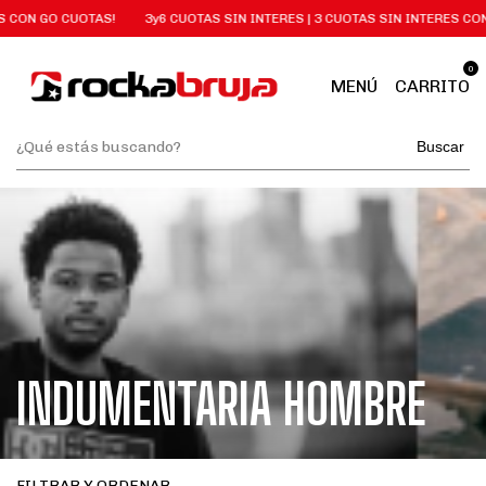
CUOTAS!
3y6 CUOTAS SIN INTERES | 3 CUOTAS SIN INTERES CON GO CUOTA
0
MENÚ
CARRITO
Buscar
INDUMENTARIA HOMBRE
FILTRAR Y ORDENAR