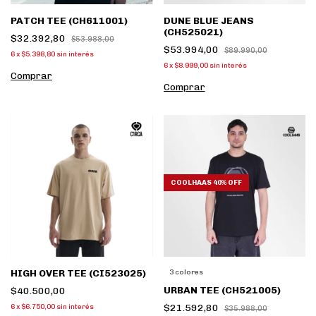
PATCH TEE (CH611001)
DUNE BLUE JEANS
(CH525021)
$32.392,80
$53.988,00
$53.994,00
$89.990,00
6
x
$5.398,80
sin interés
6
x
$8.999,00
sin interés
Comprar
Comprar
COOLHAAS 40% OFF
HIGH OVER TEE (CI523025)
3 colores
URBAN TEE (CH521005)
$40.500,00
$21.592,80
6
x
$6.750,00
sin interés
$35.988,00