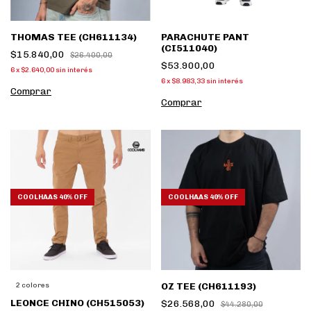
THOMAS TEE (CH611134)
PARACHUTE PANT
(CI511040)
$15.840,00
$26.400,00
$53.900,00
6
x
$2.640,00
sin interés
6
x
$8.983,33
sin interés
Comprar
Comprar
COOLHAAS 40% OFF
COOLHAAS 40% OFF
OZ TEE (CH611193)
2 colores
LEONCE CHINO (CH515053)
$26.568,00
$44.280,00