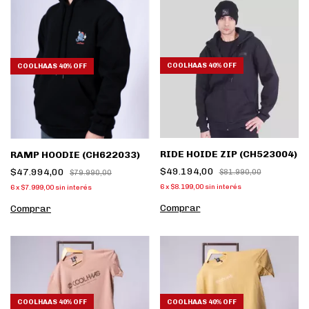
COOLHAAS 40% OFF
COOLHAAS 40% OFF
RIDE HOIDE ZIP (CH523004)
RAMP HOODIE (CH622033)
$49.194,00
$47.994,00
$81.990,00
$79.990,00
6
x
$8.199,00
sin interés
6
x
$7.999,00
sin interés
Comprar
Comprar
COOLHAAS 40% OFF
COOLHAAS 40% OFF