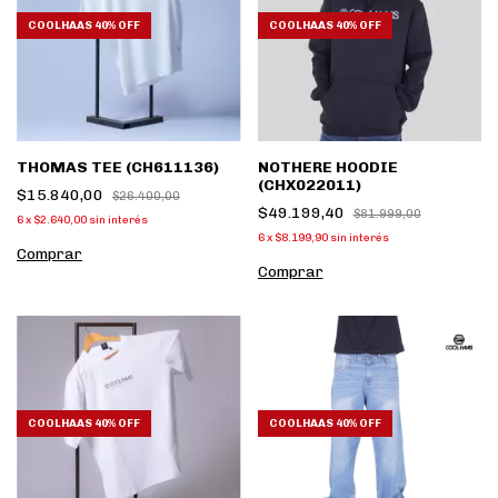
COOLHAAS 40% OFF
COOLHAAS 40% OFF
THOMAS TEE (CH611136)
NOTHERE HOODIE
(CHX022011)
$15.840,00
$26.400,00
$49.199,40
$81.999,00
6
x
$2.640,00
sin interés
6
x
$8.199,90
sin interés
Comprar
Comprar
COOLHAAS 40% OFF
COOLHAAS 40% OFF