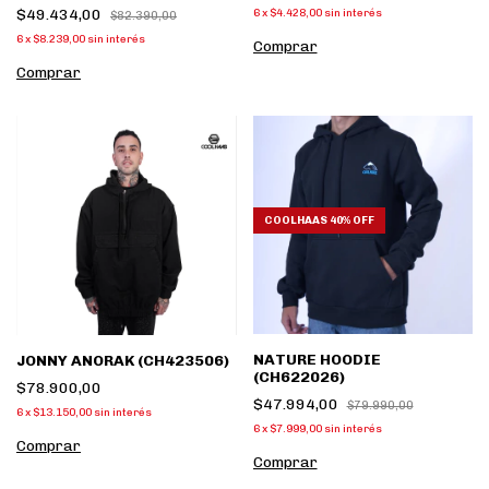
$49.434,00
6
x
$4.428,00
sin interés
$82.390,00
6
x
$8.239,00
sin interés
Comprar
Comprar
COOLHAAS 40% OFF
NATURE HOODIE
JONNY ANORAK (CH423506)
(CH622026)
$78.900,00
$47.994,00
$79.990,00
6
x
$13.150,00
sin interés
6
x
$7.999,00
sin interés
Comprar
Comprar