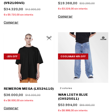
(VS210045)
$19.368,00
$32.280,00
$34.320,00
6
x
$3.228,00
sin interés
$42.900,00
6
x
$5.720,00
sin interés
Comprar
Comprar
-
25
%
OFF
COOLHAAS 40% OFF
REMERON MEGA (LX524110)
2 colores
WAN LIGTH BLUE
$36.000,00
$48.000,00
(CH525011)
6
x
$6.000,00
sin interés
$53.994,00
$89.990,00
Comprar
6
x
$8.999,00
sin interés